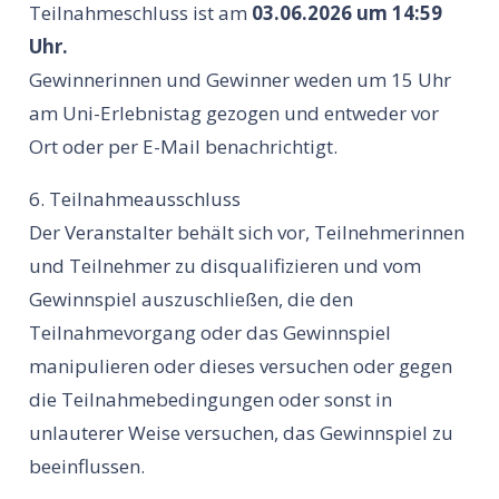
Teilnahmeschluss ist am
03.06.2026 um 14:59
Uhr.
Gewinnerinnen und Gewinner weden um 15 Uhr
am Uni-Erlebnistag gezogen und entweder vor
Ort oder per E-Mail benachrichtigt.
6. Teilnahmeausschluss
Der Veranstalter behält sich vor, Teilnehmerinnen
und Teilnehmer zu disqualifizieren und vom
Gewinnspiel auszuschließen, die den
Teilnahmevorgang oder das Gewinnspiel
manipulieren oder dieses versuchen oder gegen
die Teilnahmebedingungen oder sonst in
unlauterer Weise versuchen, das Gewinnspiel zu
beeinflussen.