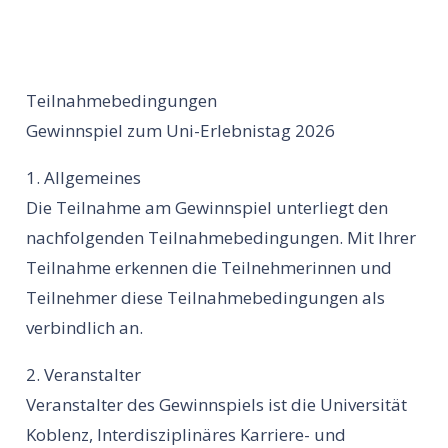
Teilnahmebedingungen
Gewinnspiel zum Uni-Erlebnistag 2026
1. Allgemeines
Die Teilnahme am Gewinnspiel unterliegt den
nachfolgenden Teilnahmebedingungen. Mit Ihrer
Teilnahme erkennen die Teilnehmerinnen und
Teilnehmer diese Teilnahmebedingungen als
verbindlich an.
2. Veranstalter
Veranstalter des Gewinnspiels ist die Universität
Koblenz, Interdisziplinäres Karriere- und