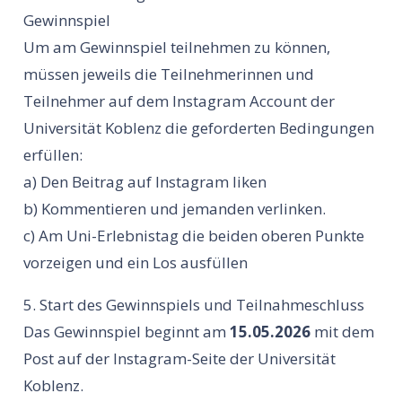
Gewinnspiel
Um am Gewinnspiel teilnehmen zu können,
müssen jeweils die Teilnehmerinnen und
Teilnehmer auf dem Instagram Account der
Universität Koblenz die geforderten Bedingungen
erfüllen:
a) Den Beitrag auf Instagram liken
b) Kommentieren und jemanden verlinken.
c) Am Uni-Erlebnistag die beiden oberen Punkte
vorzeigen und ein Los ausfüllen
5. Start des Gewinnspiels und Teilnahmeschluss
Das Gewinnspiel beginnt am
15.05.2026
mit dem
Post auf der Instagram-Seite der Universität
Koblenz.